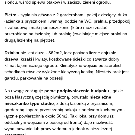
słońcu, wśród śpiewu ptaków i w zaciszu zieleni ogrodu.
Piętro
- sypialnia główna z 2 garderobami, pokój dziecięcy, duża
łazienka z prysznicem i wanną, oddzielne WC, pralnia, przedpokój
z zabudową i małe pomieszczenie (które może zostać
przerobione na łazienkę lub pralnię (zwalniając miejsce pralni na
drugą łazienkę na piętrze).
Działka
nie jest duża - 362m2, lecz posiada liczne dojrzałe
drzewa, krzaki i kwiaty, kostkowane ścieżki co stwarza dobry
klimat tajemniczego ogrodu. Klimatyczne wejście po szerokich
schodkach również wyłożone klasyczną kostką. Niestety brak jest
garażu, parkowanie na posesji
Na uwagę zasługuje
pełne podpiwniczenie budynku
, gdzie
poza klasyczną częścią piwniczną, powstało
niezależne
mieszkanko typu studio
, z dużą łazienką z prysznicem,
garderobą i sporą przestrzenią pokoju z aneksem kuchennym -
łącznie powierzchnia około 50m2. Taki lokal przy domu (z
oddzielnym wejściem z posesji od frontu) daje możliwość
wynajmowania lub pracy w domu a jednak w niezależnej