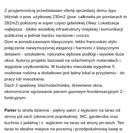
Z przyjemnością przedstawiam ofertę sprzedaży domu typu
bliźniak o pow. użytkowej 230m2 (pow. całkowita po pomiarach to
282m2) położony w super części gdańskiej Oliwy. Lokalizacja
najlepsza - blisko wszelkiej infrastruktury miejskiej i komunikacji
publicznej a jednak bardzo zacisznie i uroczo.
Dom w ponadczasowym klasycznym, lekko francuskim stylu -
połączenie niewymuszonej elegancji i harmonii z klasycznymi
detalami - sztukaterie, naturalne dębowe podłogi i wysokie duże
okna. Autorzy projektu bazowali na szlachetnych materiałach i
wygodzie użytkowników. W budynku mieszkała wygodnie 5
osobowa rodzina a dodatkowo jest ładny lokal w przyziemiu - do
pracy lub mieszkania.
Dach 2-spadowy, blachodachówka, drewniane okna,
ekonomiczne ogrzewanie piecem gazowym kondensacyjnym 2-
funkcyjnym.
Parter
to strefa dzienna - piękny salon z wyjściem na taras od
strony pd-zach (słoneczne popołudnia), WC, garderoba oraz
kuchnia z jadalnią i z wyjściem na taras od strony pn-wsch. Ten
taras to idealne miejsce na poranną i przedpołudniową kawę w