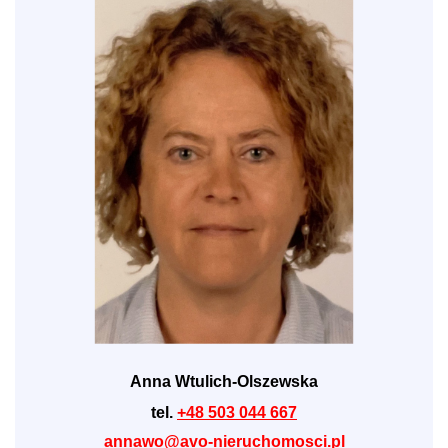
Anna Wtulich-Olszewska
tel.
+48 503 044 667
annawo@avo-nieruchomosci.pl